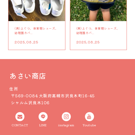
(爽)上ぐつ、体育館シューズ、
(爽)上ぐつ、体育館シューズ、
幼稚園カバ...
幼稚園カバ...
2025.08.25
2025.08.25
あさい商店
住所
〒569-0084 大阪府高槻市沢良木町16-45
シャルム沢良木106
CONTACT
LINE
instagram
Youtube