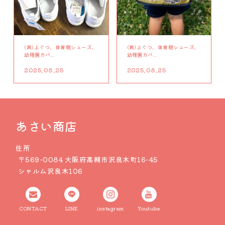
(爽)上ぐつ、体育館シューズ、
(爽)上ぐつ、体育館シューズ、
幼稚園カバ...
幼稚園カバ...
2025.08.25
2025.08.25
あさい商店
住所
〒569-0084 大阪府高槻市沢良木町16-45
シャルム沢良木106
CONTACT
LINE
instagram
Youtube