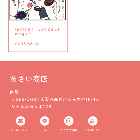
(癖)父が逝く こんなときこそ
はと紅をひ...
2025.08.22
あさい商店
住所
〒569-0084 大阪府高槻市沢良木町16-45
シャルム沢良木106
CONTACT
LINE
instagram
Youtube