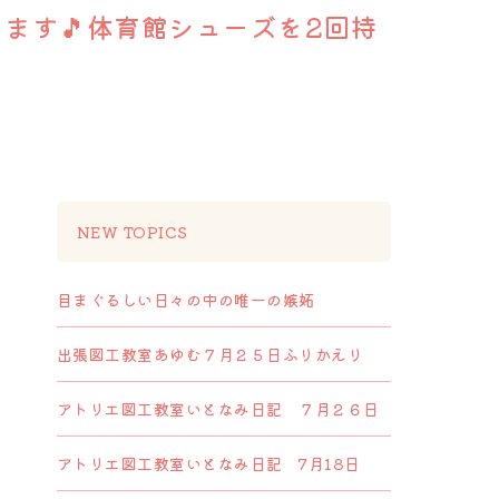
ます🎵体育館シューズを2回持
NEW TOPICS
目まぐるしい日々の中の唯一の嫉妬
出張図工教室あゆむ７月２５日ふりかえり
アトリエ図工教室いとなみ日記 ７月２６日
アトリエ図工教室いとなみ日記 7月18日